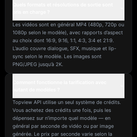
Quels formats et résolutions de sortie sont
pris en charge ?
Les vidéos sont en général MP4 (480p, 720p ou
1080p selon le modèle), avec rapports d’aspect
au choix dont 16:9, 9:16, 1:1, 4:3, 3:4 et 21:9.
L’audio couvre dialogue, SFX, musique et lip-
sync selon le modèle. Les images sont
PNG/JPEG jusqu’à 2K.
Comment fonctionne la tarification avec
autant de modèles ?
Topview API utilise un seul système de crédits.
Vous achetez des crédits une fois, puis les
dépensez sur n’importe quel modèle — en
général par seconde de vidéo ou par image
générée. Le prix par seconde varie selon la