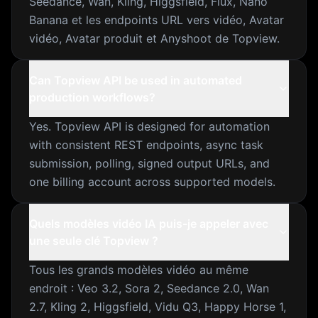
Seedance, Wan, Kling, Higgsfield, Flux, Nano
Banana et les endpoints URL vers vidéo, Avatar
vidéo, Avatar produit et Anyshoot de Topview.
Can Topview API be used in automated
production workflows?
Yes. Topview API is designed for automation
with consistent REST endpoints, async task
submission, polling, signed output URLs, and
one billing account across supported models.
Quels modèles vidéo IA puis-je appeler avec
une seule clé Topview ?
Tous les grands modèles vidéo au même
endroit : Veo 3.2, Sora 2, Seedance 2.0, Wan
2.7, Kling 2, Higgsfield, Vidu Q3, Happy Horse 1,