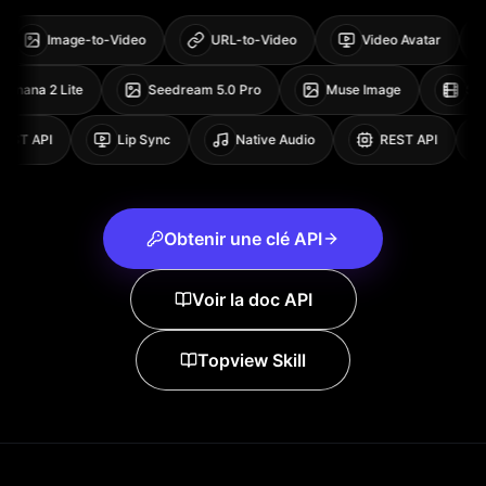
Image-to-Video
URL-to-Video
Video Avatar
Pr
Nano Banana 2 Lite
Seedream 5.0 Pro
Muse Imag
ST API
Lip Sync
Native Audio
REST API
Obtenir une clé API
Voir la doc API
Topview Skill