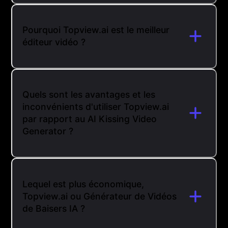
Pourquoi Topview.ai est le meilleur
éditeur vidéo ?
Quels sont les avantages et les
inconvénients d'utiliser Topview.ai
par rapport au AI Kissing Video
Generator ?
Lequel est plus économique,
Topview.ai ou Générateur de Vidéos
de Baisers IA ?