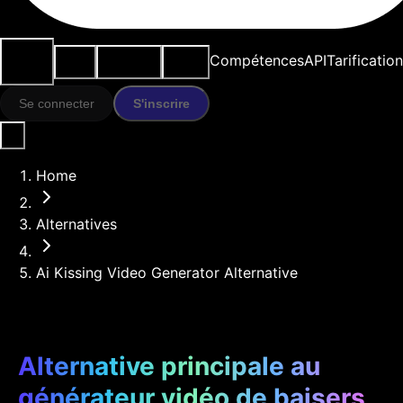
Cas
Outils
Ressources
Modèles
Compétences
API
Tarification
d'usage
IA
Se connecter
S'inscrire
Home
Alternatives
Ai Kissing Video Generator Alternative
Alternative principale au
générateur vidéo de baisers