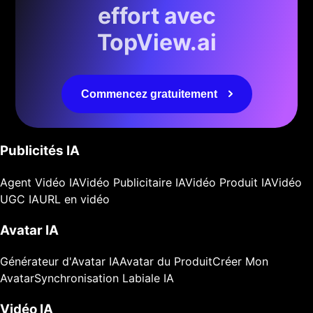
effort avec
TopView.ai
Commencez gratuitement
Publicités IA
Agent Vidéo IA
Vidéo Publicitaire IA
Vidéo Produit IA
Vidéo
UGC IA
URL en vidéo
Avatar IA
Générateur d'Avatar IA
Avatar du Produit
Créer Mon
Avatar
Synchronisation Labiale IA
Vidéo IA