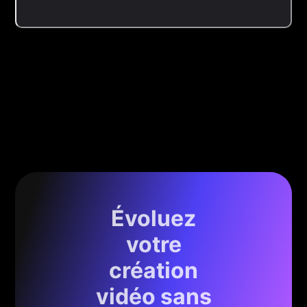
Évoluez
votre
création
vidéo sans