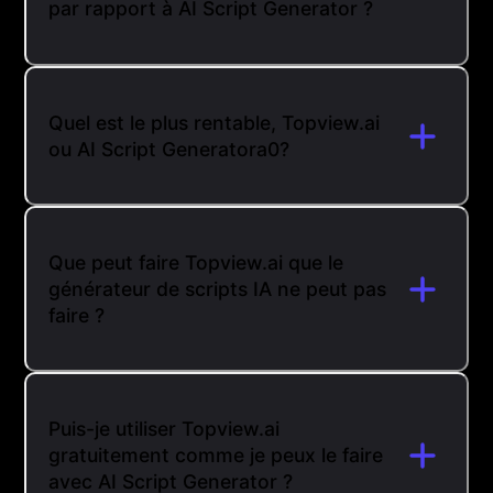
par rapport à AI Script Generator ?
Quel est le plus rentable, Topview.ai
ou AI Script Generatora0?
Que peut faire Topview.ai que le
générateur de scripts IA ne peut pas
faire ?
Puis-je utiliser Topview.ai
gratuitement comme je peux le faire
avec AI Script Generator ?