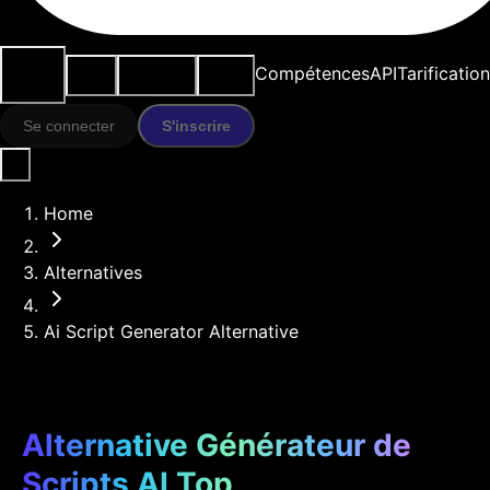
Cas
Outils
Ressources
Modèles
Compétences
API
Tarification
d'usage
IA
Se connecter
S'inscrire
Home
Alternatives
Ai Script Generator Alternative
Alternative Générateur de
Scripts AI Top