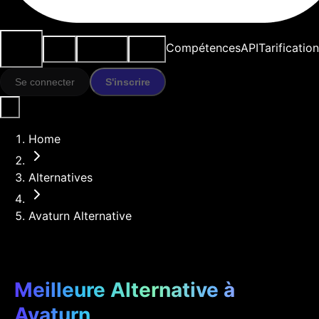
Cas
Outils
Ressources
Modèles
Compétences
API
Tarification
d'usage
IA
Se connecter
S'inscrire
Home
Alternatives
Avaturn Alternative
Meilleure Alternative à
Avaturn