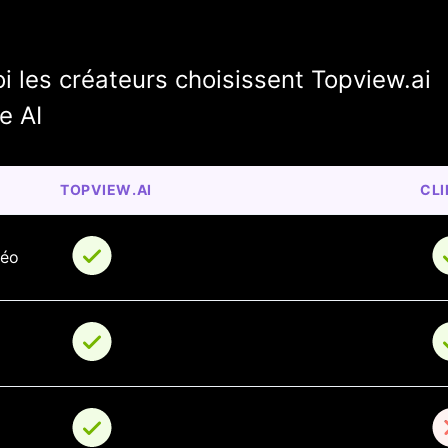
 les créateurs choisissent Topview.ai
e AI
TOPVIEW.AI
CLI
déo