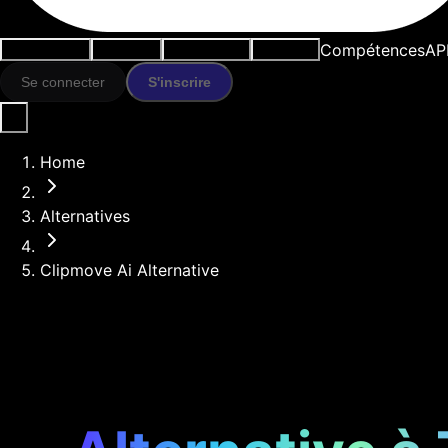
Compétences
AP
Cas d'usage
Outils IA
Ressources
Modèles
Se connecter
S'inscrire
Home
Alternatives
Clipmove Ai Alternative