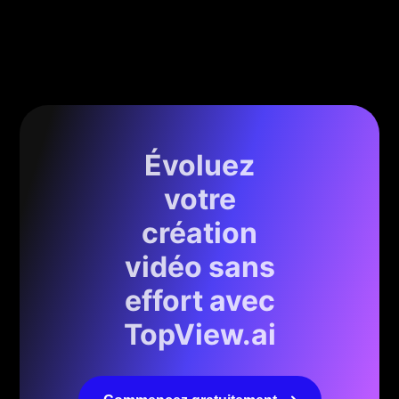
Évoluez
votre
création
vidéo sans
effort avec
TopView.ai