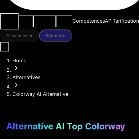
Cas
Outils
Ressources
Modèles
Compétences
API
Tarification
d'usage
IA
Se connecter
S'inscrire
Home
Alternatives
Colorway Ai Alternative
Alternative AI Top Colorway