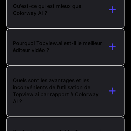
Qu'est-ce qui est mieux que
Colorway AI ?
Pourquoi Topview.ai est-il le meilleur
éditeur vidéo ?
Quels sont les avantages et les
inconvénients de l'utilisation de
Topview.ai par rapport à Colorway
AI ?