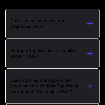
Qu'est-ce qui est mieux que
Deepfakes Web ?
Pourquoi Topview.ai est le meilleur
éditeur vidéo ?
Quels sont les avantages et les
inconvénients d'utiliser Topview.ai
par rapport à Deepfakes Web ?