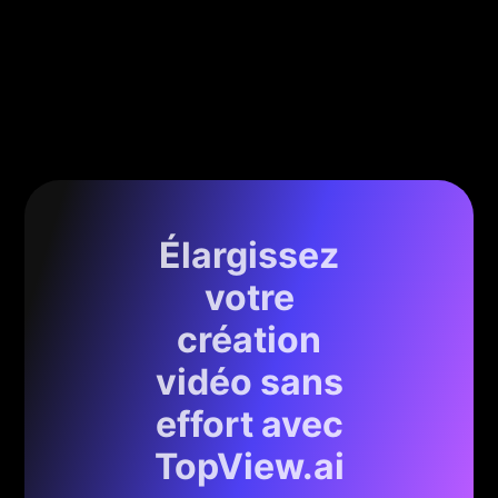
Élargissez
votre
création
vidéo sans
effort avec
TopView.ai