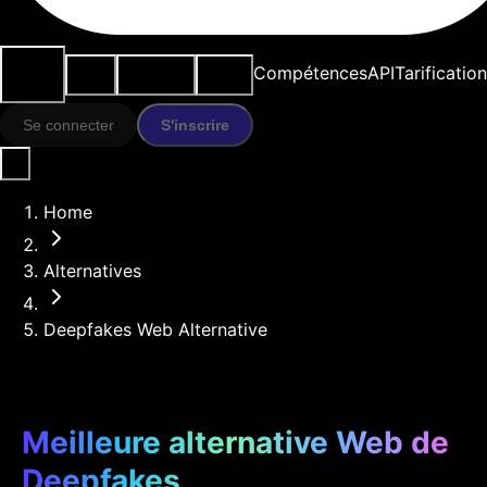
Cas
Outils
Ressources
Modèles
Compétences
API
Tarification
d'usage
IA
Se connecter
S'inscrire
Home
Alternatives
Deepfakes Web Alternative
Meilleure alternative Web de
Deepfakes