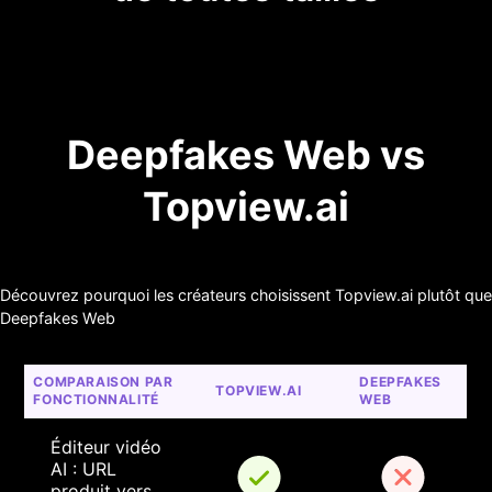
Deepfakes Web vs
Topview.ai
Découvrez pourquoi les créateurs choisissent Topview.ai plutôt que
Deepfakes Web
COMPARAISON PAR 
DEEPFAKES 
TOPVIEW.AI
FONCTIONNALITÉ
WEB
Éditeur vidéo 
AI : URL 
produit vers 