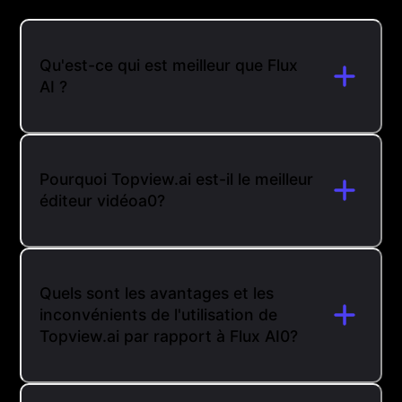
Qu'est-ce qui est meilleur que Flux
AI ?
Pourquoi Topview.ai est-il le meilleur
éditeur vidéoa0?
Quels sont les avantages et les
inconvénients de l'utilisation de
Topview.ai par rapport à Flux AI0?