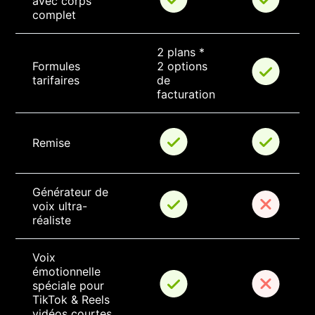
avec corps 
complet
2 plans * 
Formules 
2 options 
tarifaires
de 
facturation
Remise
Générateur de 
voix ultra-
réaliste
Voix 
émotionnelle 
spéciale pour 
TikTok & Reels 
vidéos courtes