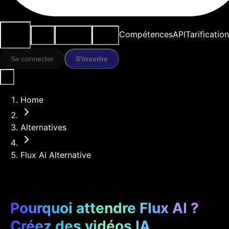
Cas
Outils
Ressources
Modèles
Compétences
API
Tarification
d'usage
IA
Se connecter
S'inscrire
Home
Alternatives
Flux Ai Alternative
Pourquoi attendre Flux AI ?
Créez des vidéos IA