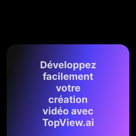
Développez
facilement
votre
création
vidéo avec
TopView.ai