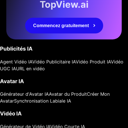
TopView.ai
Commencez gratuitement
Publicités IA
Agent Vidéo IA
Vidéo Publicitaire IA
Vidéo Produit IA
Vidéo
UGC IA
URL en vidéo
Avatar IA
Générateur d'Avatar IA
Avatar du Produit
Créer Mon
Avatar
Synchronisation Labiale IA
Vidéo IA
Générateur de Vidéo IA
Vidéo Courte IA