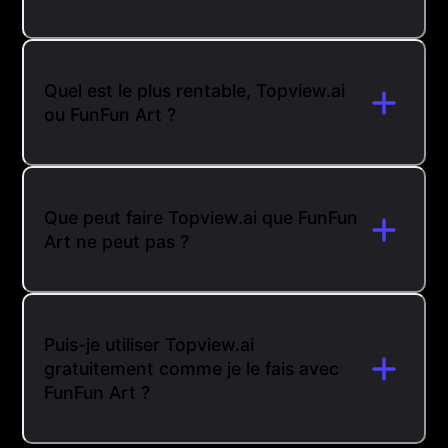
Quel est le plus rentable, Topview.ai
ou FunFun Art ?
Que peut faire Topview.ai que FunFun
Art ne peut pas ?
Puis-je utiliser Topview.ai
gratuitement comme je le fais avec
FunFun Art ?