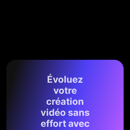
Évoluez
votre
création
vidéo sans
effort avec