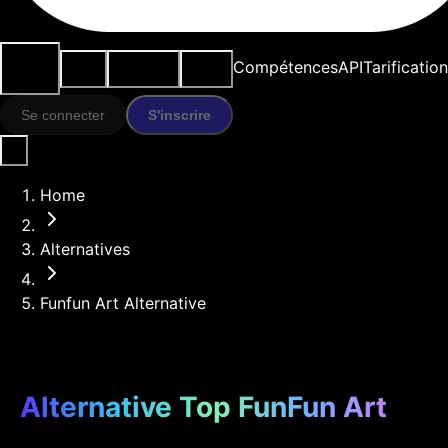
Cas
Outils
Ressources
Modèles
Compétences
API
Tarification
d'usage
IA
Se connecter
S'inscrire
Home
Alternatives
Funfun Art Alternative
Alternative Top FunFun Art