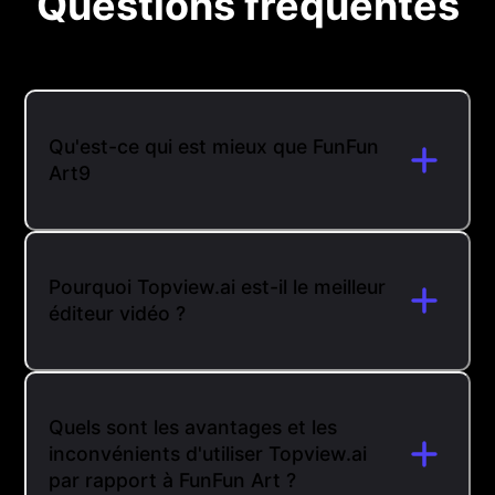
Questions fréquentes
Qu'est-ce qui est mieux que FunFun
Art9
Pourquoi Topview.ai est-il le meilleur
éditeur vidéo ?
Quels sont les avantages et les
inconvénients d'utiliser Topview.ai
par rapport à FunFun Art ?