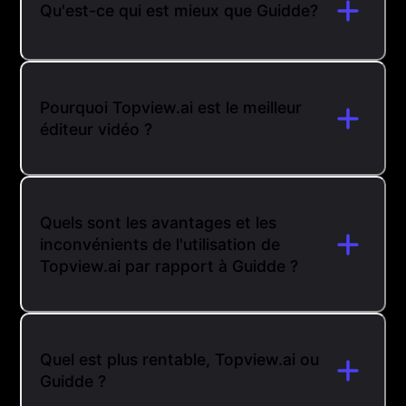
Qu'est-ce qui est mieux que Guidde?
Pourquoi Topview.ai est le meilleur
éditeur vidéo ?
Quels sont les avantages et les
inconvénients de l'utilisation de
Topview.ai par rapport à Guidde ?
Quel est plus rentable, Topview.ai ou
Guidde ?