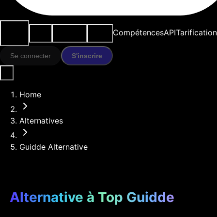
Cas
Outils
Ressources
Modèles
Compétences
API
Tarification
d'usage
IA
Se connecter
S'inscrire
Home
Alternatives
Guidde Alternative
Alternative à Top Guidde