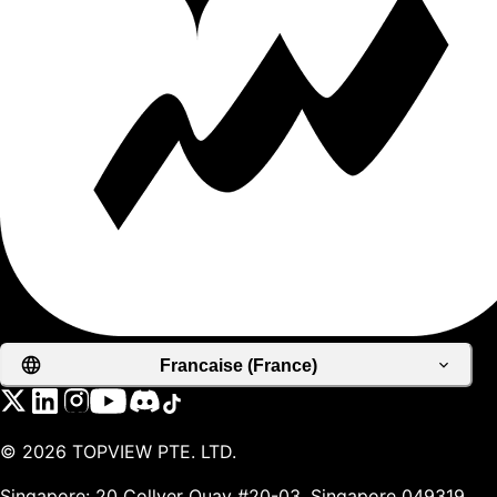
Francaise (France)
©
2026
TOPVIEW PTE. LTD.
Singapore: 20 Collyer Quay #20-03, Singapore 049319