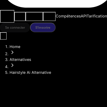
Cas
Outils
Ressources
Modèles
Compétences
API
Tarification
d'usage
IA
Se connecter
S'inscrire
Home
Alternatives
Hairstyle Ai Alternative