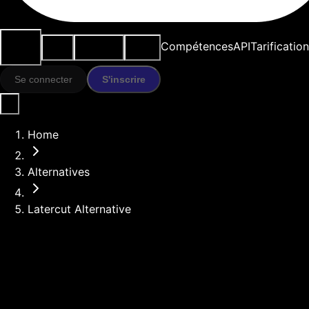
Cas
Outils
Ressources
Modèles
Compétences
API
Tarification
d'usage
IA
Se connecter
S'inscrire
Home
Alternatives
Latercut Alternative