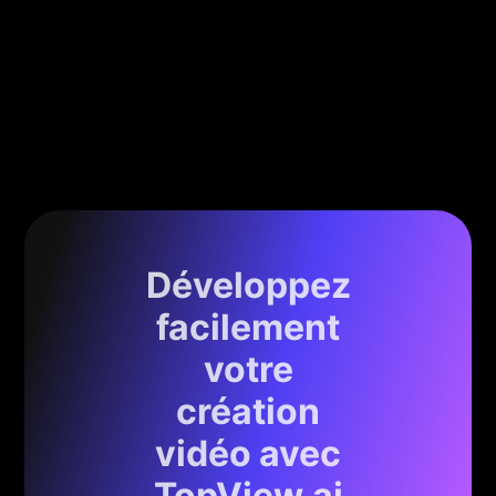
Développez
facilement
votre
création
vidéo avec
TopView.ai