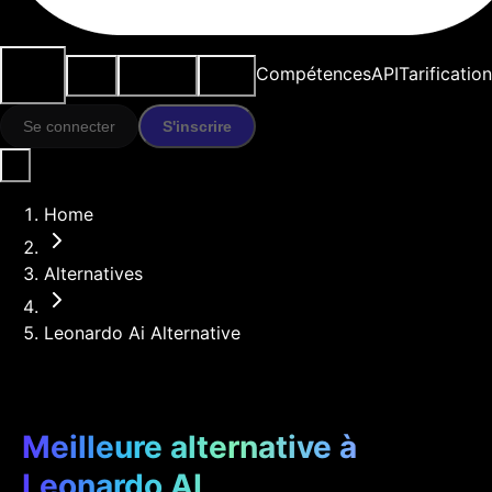
Cas
Outils
Ressources
Modèles
Compétences
API
Tarification
d'usage
IA
Se connecter
S'inscrire
Home
Alternatives
Leonardo Ai Alternative
Meilleure alternative à
Leonardo AI