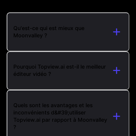
Qu'est-ce qui est mieux que
Moonvalley ?
Pourquoi Topview.ai est-il le meilleur
éditeur vidéo ?
Quels sont les avantages et les
inconvénients d&#39;utiliser
Topview.ai par rapport à Moonvalley
?