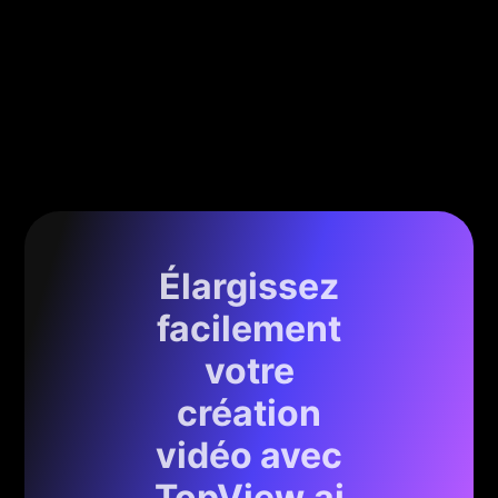
Élargissez
facilement
votre
création
vidéo avec
TopView.ai