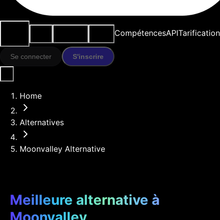
Cas
Outils
Ressources
Modèles
Compétences
API
Tarification
d'usage
IA
Se connecter
S'inscrire
Home
Alternatives
Moonvalley Alternative
Meilleure alternative à
Moonvalley