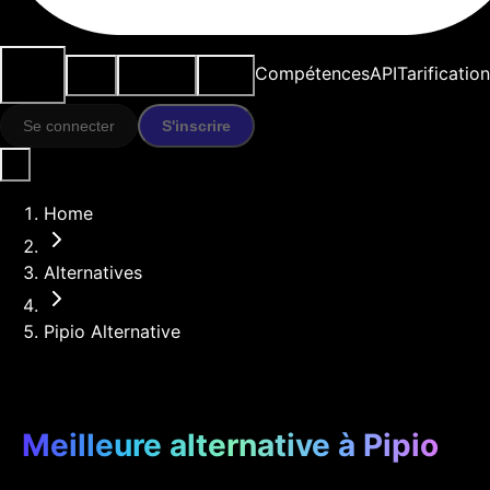
Cas
Outils
Ressources
Modèles
Compétences
API
Tarification
d'usage
IA
Se connecter
S'inscrire
Home
Alternatives
Pipio Alternative
Meilleure alternative à Pipio