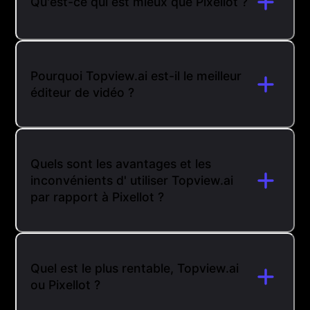
Qu'est-ce qui est mieux que Pixellot ?
Pourquoi Topview.ai est-il le meilleur
éditeur de vidéo ?
Quels sont les avantages et les
inconvénients d' utiliser Topview.ai
par rapport à Pixellot ?
Quel est le plus rentable, Topview.ai
ou Pixellot ?