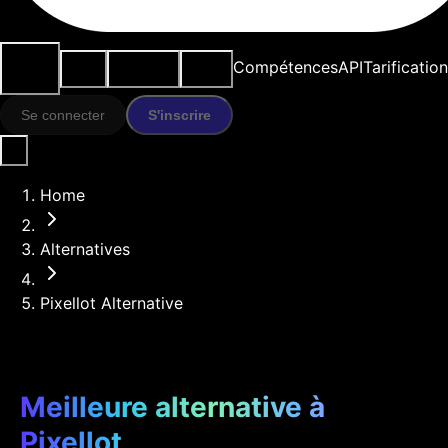
Cas
Outils
Ressources
Modèles
Compétences
API
Tarification
d'usage
IA
Se connecter
S'inscrire
Home
Alternatives
Pixellot Alternative
Meilleure alternative à
Pixellot