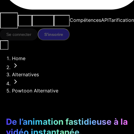
Cas
Outils
Ressources
Modèles
Compétences
API
Tarification
d'usage
IA
Se connecter
S'inscrire
Home
Alternatives
Powtoon Alternative
De l’animation fastidieuse à la
vidéo instantanée.