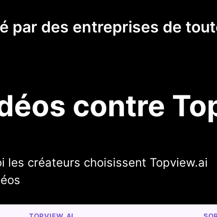
té par des entreprises de toute
déos contre To
 les créateurs choisissent Topview.ai
déos
TOPVIEW.AI
SO