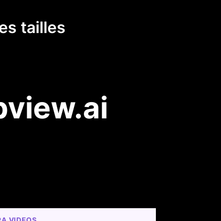
s tailles
pview.ai
RA VIDEOS