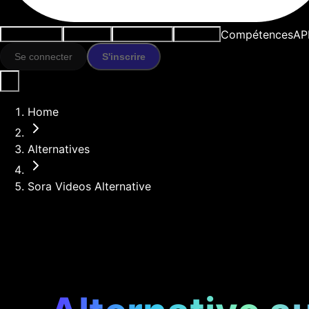
Compétences
AP
Cas d'usage
Outils IA
Ressources
Modèles
Se connecter
S'inscrire
Home
Alternatives
Sora Videos Alternative