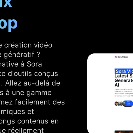
ux
Top
 création vidéo
 génératif ?
native à Sora
te d'outils conçus
. Allez au-delà de
cès à une gamme
rmez facilement des
amiques et
longs contenus en
ue réellement