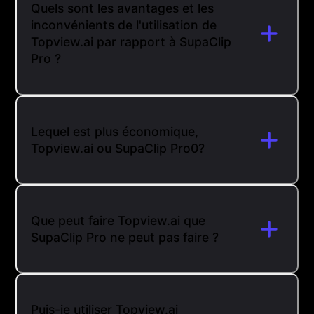
Quels sont les avantages et les
inconvénients de l'utilisation de
Topview.ai par rapport à SupaClip
Pro ?
Lequel est plus économique,
Topview.ai ou SupaClip Pro0?
Que peut faire Topview.ai que
SupaClip Pro ne peut pas faire ?
Puis-je utiliser Topview.ai