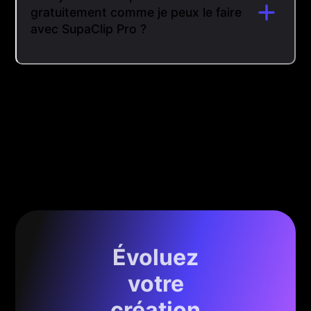
gratuitement comme je peux le faire
avec SupaClip Pro ?
Évoluez
votre
création