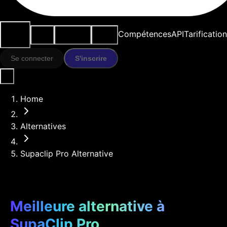
Cas
Outils
Ressources
Modèles
Compétences
API
Tarification
d'usage
IA
Se connecter
S'inscrire
Home
Alternatives
Supaclip Pro Alternative
Meilleure alternative à
SupaClip Pro