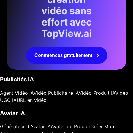
vidéo sans
effort avec
TopView.ai
Commencez gratuitement
Publicités IA
Agent Vidéo IA
Vidéo Publicitaire IA
Vidéo Produit IA
Vidéo
UGC IA
URL en vidéo
Avatar IA
Générateur d'Avatar IA
Avatar du Produit
Créer Mon