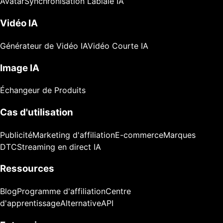
Avatar
Synchronisation Labiale IA
Vidéo IA
Générateur de Vidéo IA
Vidéo Courte IA
Image IA
Échangeur de Produits
Cas d'utilisation
Publicité
Marketing d'affiliation
E-commerce
Marques
DTC
Streaming en direct IA
Ressources
Blog
Programme d'affiliation
Centre
d'apprentissage
Alternative
API