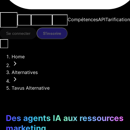
Cas
Outils
Ressources
Modèles
Compétences
API
Tarification
d'usage
IA
Se connecter
S'inscrire
Home
Alternatives
Tavus Alternative
Des agents IA aux ressources
marketing