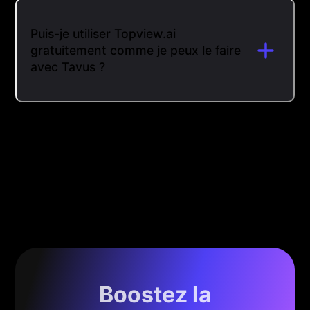
Puis-je utiliser Topview.ai
gratuitement comme je peux le faire
avec Tavus ?
Boostez la