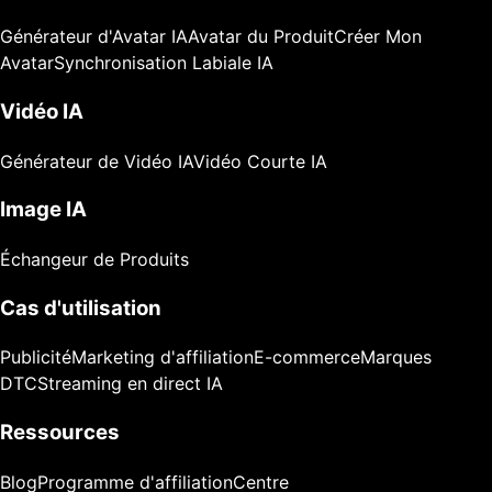
Générateur d'Avatar IA
Avatar du Produit
Créer Mon
Avatar
Synchronisation Labiale IA
Vidéo IA
Générateur de Vidéo IA
Vidéo Courte IA
Image IA
Échangeur de Produits
Cas d'utilisation
Publicité
Marketing d'affiliation
E-commerce
Marques
DTC
Streaming en direct IA
Ressources
Blog
Programme d'affiliation
Centre