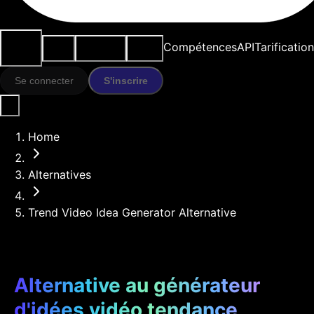
Cas
Outils
Ressources
Modèles
Compétences
API
Tarification
d'usage
IA
Se connecter
S'inscrire
Home
Alternatives
Trend Video Idea Generator Alternative
Alternative au générateur
d'idées vidéo tendance