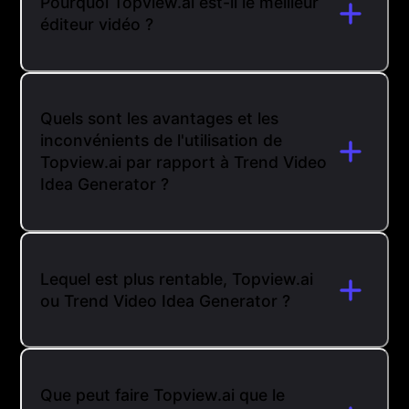
Pourquoi Topview.ai est-il le meilleur
éditeur vidéo ?
Quels sont les avantages et les
inconvénients de l'utilisation de
Topview.ai par rapport à Trend Video
Idea Generator ?
Lequel est plus rentable, Topview.ai
ou Trend Video Idea Generator ?
Que peut faire Topview.ai que le