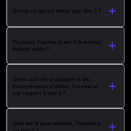
Qu'est-ce qui est mieux que Veo 2 ?
Pourquoi Topview.ai est-il le meilleur
éditeur vidéo ?
Quels sont les avantages et les
inconvénients d'utiliser Topview.ai
par rapport à Veo 2 ?
Quel est le plus rentable, Topview.ai
ou Veo 2 ?