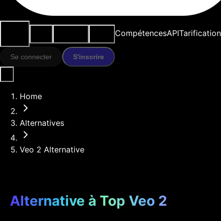
Cas
Outils
Ressources
Modèles
Compétences
API
Tarification
d'usage
IA
Se connecter
S'inscrire
Home
Alternatives
Veo 2 Alternative
Alternative à Top Veo 2