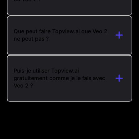
Que peut faire Topview.ai que Veo 2
ne peut pas ?
Puis-je utiliser Topview.ai
gratuitement comme je le fais avec
Veo 2 ?