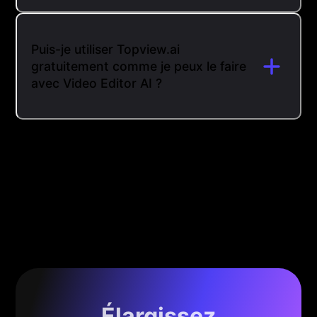
Puis-je utiliser Topview.ai
gratuitement comme je peux le faire
avec Video Editor AI ?
Élargissez