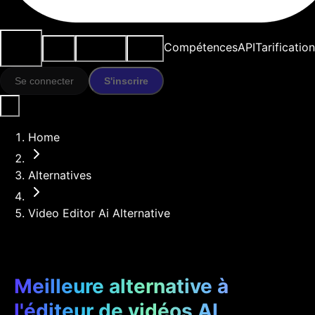
Cas
Outils
Ressources
Modèles
Compétences
API
Tarification
d'usage
IA
Se connecter
S'inscrire
Home
Alternatives
Video Editor Ai Alternative
Meilleure alternative à
l'éditeur de vidéos AI