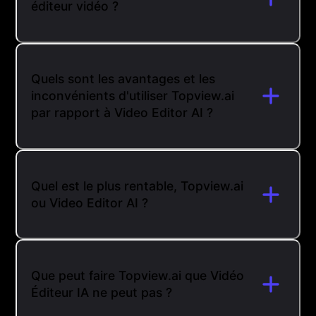
éditeur vidéo ?
Quels sont les avantages et les
inconvénients d'utiliser Topview.ai
par rapport à Video Editor AI ?
Quel est le plus rentable, Topview.ai
ou Video Editor AI ?
Que peut faire Topview.ai que Vidéo
Éditeur IA ne peut pas ?