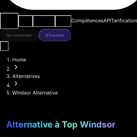
Cas
Outils
Ressources
Modèles
Compétences
API
Tarification
d'usage
IA
Se connecter
S'inscrire
Home
Alternatives
Windsor Alternative
Alternative à Top Windsor