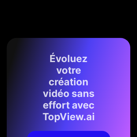
Évoluez
votre
création
vidéo sans
effort avec
TopView.ai