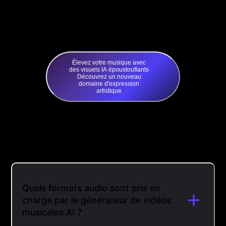
Élevez votre musique avec
des visuels IA époustouflants
Découvrez un nouveau
domaine d'expression
artistique
Quels formats audio sont pris en
charge par le générateur de vidéos
musicales AI ?