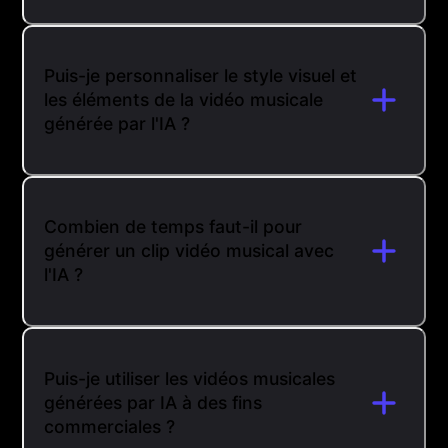
Puis-je personnaliser le style visuel et
les éléments de la vidéo musicale
générée par l'IA ?
Combien de temps faut-il pour
générer un clip vidéo musical avec
l'IA ?
Puis-je utiliser les vidéos musicales
générées par IA à des fins
commerciales ?