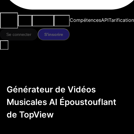
Cas
Outils
Ressources
Modèles
Compétences
API
Tarification
d'usage
IA
Se connecter
S'inscrire
Générateur de Vidéos
Musicales AI Époustouflant
de TopView