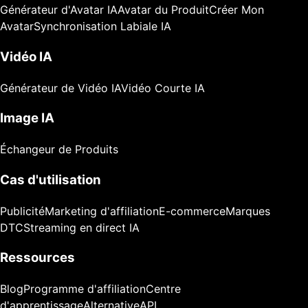
Générateur d'Avatar IA
Avatar du Produit
Créer Mon
Avatar
Synchronisation Labiale IA
Vidéo IA
Générateur de Vidéo IA
Vidéo Courte IA
Image IA
Échangeur de Produits
Cas d'utilisation
Publicité
Marketing d'affiliation
E-commerce
Marques
DTC
Streaming en direct IA
Ressources
Blog
Programme d'affiliation
Centre
d'apprentissage
Alternative
API