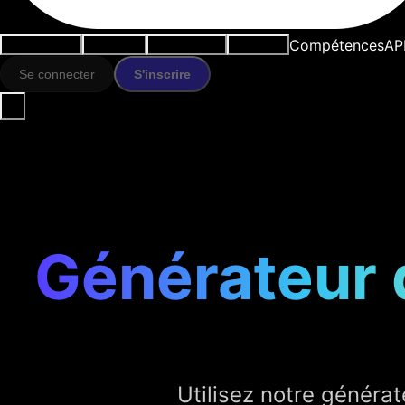
Compétences
AP
Cas d'usage
Outils IA
Ressources
Modèles
Se connecter
S'inscrire
Générateur 
Utilisez notre généra