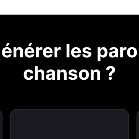
nérer les parol
chanson ?