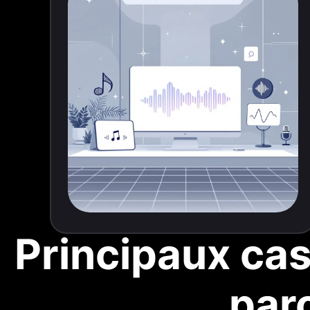
Principaux cas
par