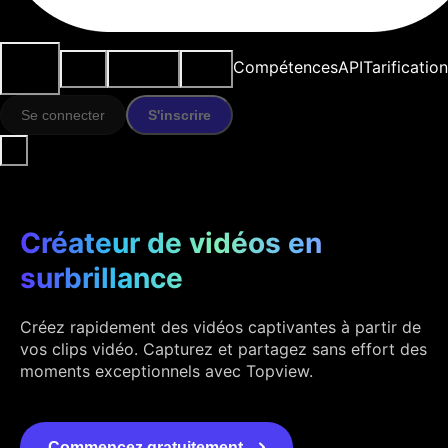
Cas
Outils
Ressources
Modèles
Compétences
API
Tarification
d'usage
IA
Se connecter
S'inscrire
Créateur de vidéos en
surbrillance
Créez rapidement des vidéos captivantes à partir de
vos clips vidéo. Capturez et partagez sans effort des
moments exceptionnels avec Topview.
Commencez gratuitement