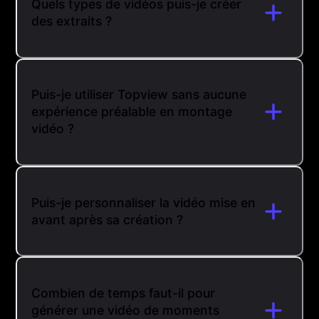
Quels types de vidéos puis-je créer
des extraits ?
Puis-je utiliser Topview sans aucune
expérience préalable en montage
vidéo ?
Puis-je personnaliser la vidéo mise en
avant après sa création ?
Combien de temps faut-il pour
générer une vidéo de moments