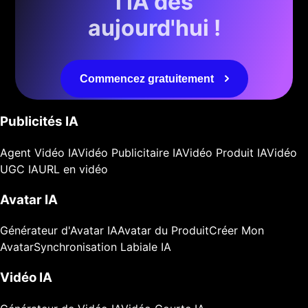
l'IA dès
aujourd'hui !
Commencez gratuitement
Publicités IA
Agent Vidéo IA
Vidéo Publicitaire IA
Vidéo Produit IA
Vidéo
UGC IA
URL en vidéo
Avatar IA
Générateur d'Avatar IA
Avatar du Produit
Créer Mon
Avatar
Synchronisation Labiale IA
Vidéo IA