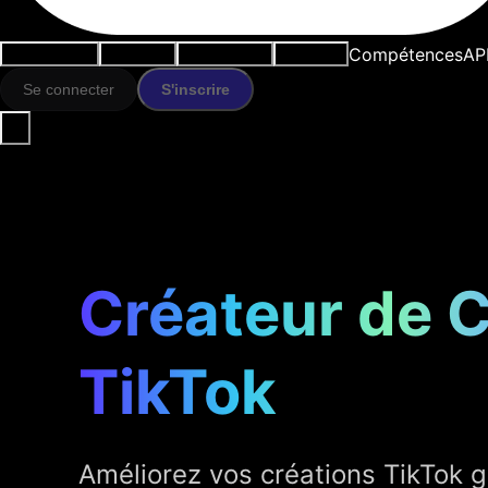
Compétences
AP
Cas d'usage
Outils IA
Ressources
Modèles
Se connecter
S'inscrire
Créateur de C
TikTok
Améliorez vos créations TikTok g