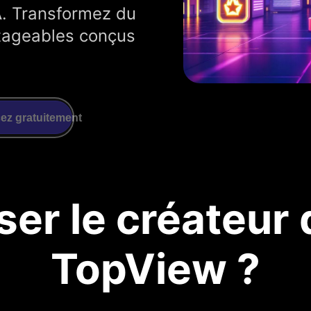
A. Transformez du
rtageables conçus
z gratuitement
er le créateur 
TopView ?