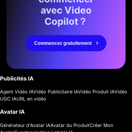
avec Video
Copilot？
Commencez gratuitement
Publicités IA
Agent Vidéo IA
Vidéo Publicitaire IA
Vidéo Produit IA
Vidéo
UGC IA
URL en vidéo
Avatar IA
Générateur d'Avatar IA
Avatar du Produit
Créer Mon