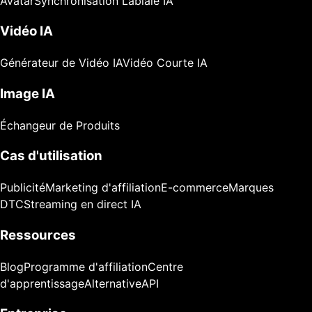
Avatar
Synchronisation Labiale IA
Vidéo IA
Générateur de Vidéo IA
Vidéo Courte IA
Image IA
Échangeur de Produits
Cas d'utilisation
Publicité
Marketing d'affiliation
E-commerce
Marques
DTC
Streaming en direct IA
Ressources
Blog
Programme d'affiliation
Centre
d'apprentissage
Alternative
API