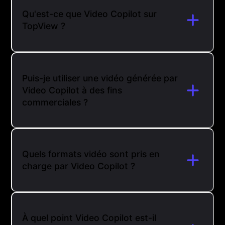
Qu'est-ce que Video Copilot sur
TopView ?
Puis-je utiliser une vidéo générée par
Video Copilot à des fins
commerciales ?
Quels formats vidéo sont pris en
charge par Video Copilot ?
À quel point Video Copilot est-il