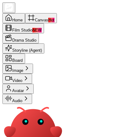
Home
Canvas
Hot
Film Studio
NEW
Drama Studio
Storyline (Agent)
Board
Image
Video
Avatar
Audio