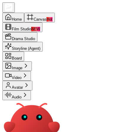
Home
Canvas
Hot
Film Studio
NEW
Drama Studio
Storyline (Agent)
Board
Image
Video
Avatar
Audio