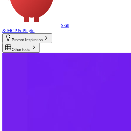
Skill
& MCP & Plugin
Prompt Inspiration
Other tools