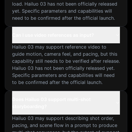
load. Hailuo 03 has not been officially released
yet. Specific parameters and capabilities will
need to be confirmed after the official launch.
Can I use video references as input?
Hailuo 03 may support reference video to
guide motion, camera feel, and pacing, but this
capability still needs to be verified after release.
Hailuo 03 has not been officially released yet.
Specific parameters and capabilities will need
to be confirmed after the official launch.
Does Hailuo 03 support multi-shot
storyboarding?
Hailuo 03 may support describing shot order,
pacing, and scene flow in a prompt to produce