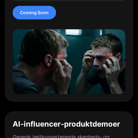
Coming Soon
AI-influencer-produktdemoer
Generér højtkonverterende skønheds- og