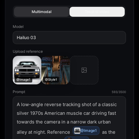
Multimodal
Tekst til video
Model
Hailuo 03
Upload reference
@Image1
@Style1
Prompt
593/3500
A low-angle reverse tracking shot of a classic 
silver 1970s American muscle car driving fast 
towards the camera in a narrow dark urban 
@Image1
alley at night. Reference 
 as the 