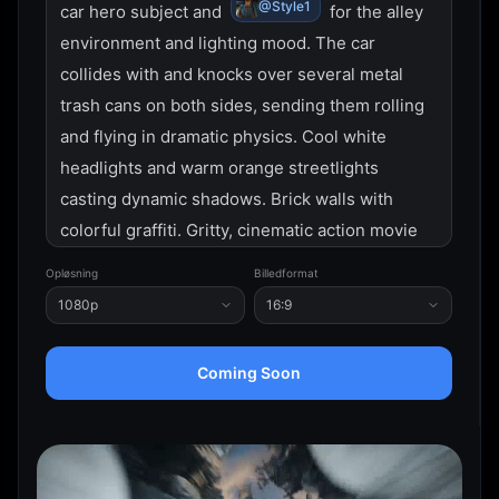
@Style1
car hero subject and 
 for the alley 
environment and lighting mood. The car 
collides with and knocks over several metal 
trash cans on both sides, sending them rolling 
and flying in dramatic physics. Cool white 
headlights and warm orange streetlights 
casting dynamic shadows. Brick walls with 
colorful graffiti. Gritty, cinematic action movie 
style, high speed, photorealistic, 8k resolution, 
Opløsning
Billedformat
slow-motion impact.
1080p
16:9
Coming Soon