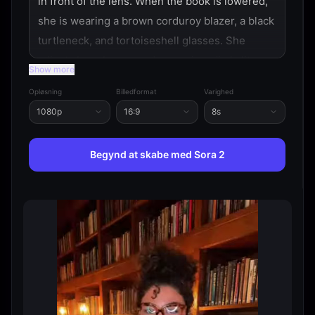
in front of the lens. When the book is lowered, 
she is wearing a brown corduroy blazer, a black 
turtleneck, and tortoiseshell glasses. She 
adjusts her glasses and poses in a dimly lit 
Show more
library with floor-to-ceiling bookshelves and 
Opløsning
Billedformat
Varighed
soft lamp lighting. Dialogue: N/A 
@Image 2
1080p
16:9
8s
Begynd at skabe med Sora 2