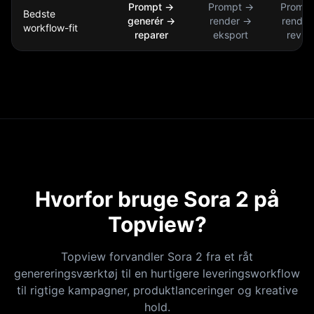
Prompt ->
Prompt ->
Prompt
Bedste
generér ->
render ->
render
workflow-fit
reparer
eksport
revid
Hvorfor bruge Sora 2 på
Topview?
Topview forvandler Sora 2 fra et råt
genereringsværktøj til en hurtigere leveringsworkflow
til rigtige kampagner, produktlanceringer og kreative
hold.