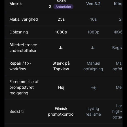
Sora
Metrik
Veo 3.2
Kling 
2
Anbefalet
Maks. varighed
25s
10s
25s
Opløsning
1080p
1080p
4K/60f
Billedreference-
Ja
Ja
Begræn
understøttelse
Repair / fix-
Stærk på
Manuel
Manue
workflow
Topview
opfølgning
opfølgn
Fornemmelse af
promptstyret
Høj
Høj
Melle
redigering
Lange
Filmisk
Lydrig
Bedst til
high-sp
promptkontrol
realisme
optagel