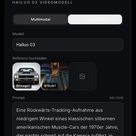
HAILUO 03 VIDEOMODELL
Multimodal
Text zu Video
Modell
Hailuo 03
Referenz hochladen
@Image1
@Style1
Prompt
681/3500
Eine Rückwärts-Tracking-Aufnahme aus 
niedrigem Winkel eines klassischen silbernen 
amerikanischen Muscle-Cars der 1970er Jahre, 
das nachts schnell auf die Kamera zufährt, in 