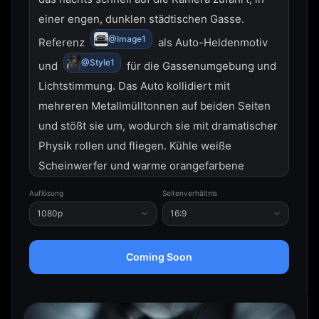
einer engen, dunklen städtischen Gasse. 
@Image1
Referenz 
 als Auto-Heldenmotiv 
@Style1
und 
 für die Gassenumgebung und 
Lichtstimmung. Das Auto kollidiert mit 
mehreren Metallmülltonnen auf beiden Seiten 
und stößt sie um, wodurch sie mit dramatischer 
Physik rollen und fliegen. Kühle weiße 
Scheinwerfer und warme orangefarbene 
Straßenlaternen werfen dynamische Schatten. 
Auflösung
Seitenverhältnis
Ziegelwände mit buntem Graffiti. Düsterer, 
1080p
16:9
filmreifer Actionfilm-Stil, hohe 
Geschwindigkeit, fotorealistisch, 8k-Auflösung, 
Coming Soon
Zeitlupen-Impact.