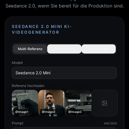
Seedance 2.0, wenn Sie bereit für die Produktion sind.
SEEDANCE 2.0 MINI KI-
VIDEOGENERATOR
Multi-Referenz
Bild zu Video
Text zu Video
Modell
Seedance 2.0 Mini
Referenz hochladen
@Image1
@Image2
@Image3
Prompt
445/3500