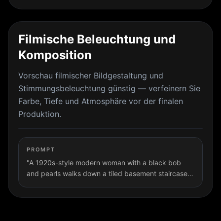
explaining product details. Shot 2: The same
woman sits in a luxury car, holding essential oil
toward the camera with natural daylight through
Filmische Beleuchtung und
the windows."
Komposition
Vorschau filmischer Bildgestaltung und
Stimmungsbeleuchtung günstig — verfeinern Sie
Farbe, Tiefe und Atmosphäre vor der finalen
Produktion.
PROMPT
"A 1920s-style modern woman with a black bob
and pearls walks down a tiled basement staircase
at night. The camera tracks backward just below
her chin under soft directional overhead lighting.
Dreamlike film noir aesthetic with blue-green tones,
mist, and balanced exposure."