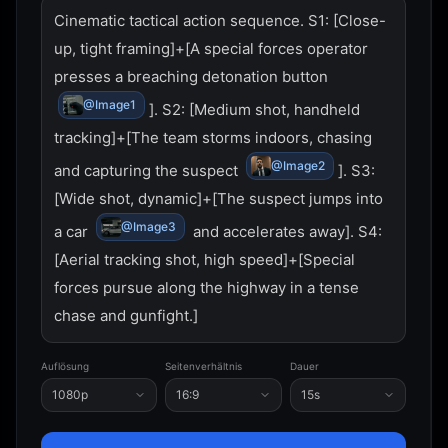
Cinematic tactical action sequence. S1: [Close-
up, tight framing]+[A special forces operator 
presses a breaching detonation button 
@Image1
]. S2: [Medium shot, handheld 
tracking]+[The team storms indoors, chasing 
@Image2
and capturing the suspect 
]. S3: 
[Wide shot, dynamic]+[The suspect jumps into 
@Image3
a car 
 and accelerates away]. S4: 
[Aerial tracking shot, high speed]+[Special 
forces pursue along the highway in a tense 
chase and gunfight.]
Auflösung
Seitenverhältnis
Dauer
1080p
16:9
15s