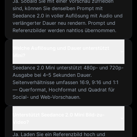
Ja. Sobald Sie mit einer Vorschau zufrieden
sind, können Sie denselben Prompt mit
Seedance 2.0 in voller Auflösung mit Audio und
verlängerter Dauer neu rendern. Prompt und
Referenzbilder werden nahtlos übernommen.
Welche Auflösung und Dauer unterstützt
Mini?
Seedance 2.0 Mini unterstützt 480p- und 720p-
Ausgabe bei 4–5 Sekunden Dauer.
Seitenverhältnisse umfassen 16:9, 9:16 und 1:1
— Querformat, Hochformat und Quadrat für
Social- und Web-Vorschauen.
Unterstützt Seedance 2.0 Mini Bild-zu-
Video?
Ja. Laden Sie ein Referenzbild hoch und