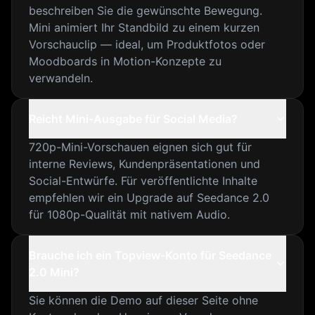
beschreiben Sie die gewünschte Bewegung.
Mini animiert Ihr Standbild zu einem kurzen
Vorschauclip — ideal, um Produktfotos oder
Moodboards in Motion-Konzepte zu
verwandeln.
Reicht Mini-Ausgabe für Social Media?
720p-Mini-Vorschauen eignen sich gut für
interne Reviews, Kundenpräsentationen und
Social-Entwürfe. Für veröffentlichte Inhalte
empfehlen wir ein Upgrade auf Seedance 2.0
für 1080p-Qualität mit nativem Audio.
Brauche ich ein Topview-Konto für Seedance
2.0 Mini?
Sie können die Demo auf dieser Seite ohne