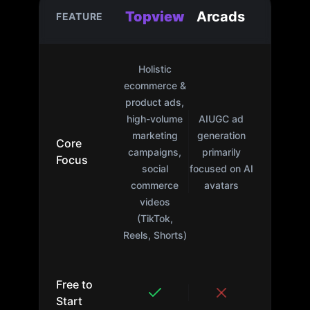
Topview
Arcads
FEATURE
Holistic
ecommerce &
product ads,
high-volume
AIUGC ad
marketing
generation
Core
campaigns,
primarily
Focus
social
focused on AI
commerce
avatars
videos
(TikTok,
Reels, Shorts)
Free to
Start