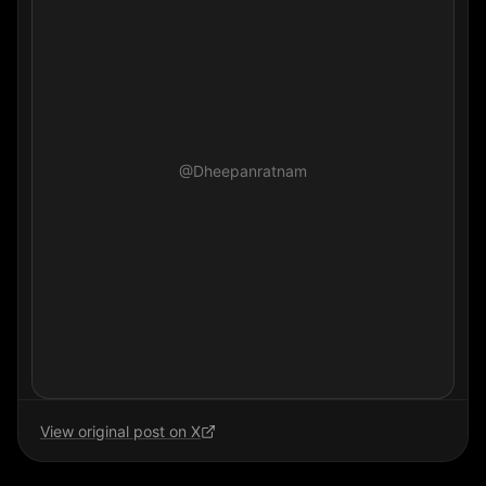
@Dheepanratnam
View original post on X