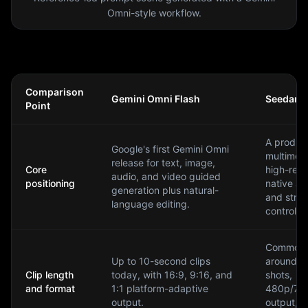
Omni-style workflow.
Comparison
Gemini Omni Flash
Seedance
Point
A product
Google's first Gemini Omni
multimod
release for text, image,
Core
high-resol
audio, and video guided
positioning
native au
generation plus natural-
and stro
language editing.
control.
Commonly
Up to 10-second clips
around 4
Clip length
today, with 16:9, 9:16, and
shots,
and format
1:1 platform-adaptive
480p/72
output.
output, 