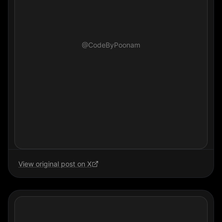
@CodeByPoonam
View original post on X