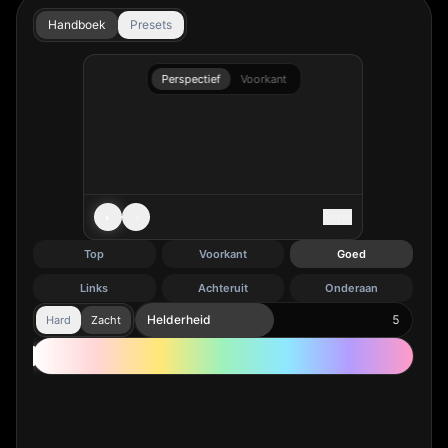
Handboek
Presets
Perspectief
Voorkant
◐
+
Reset
Top
Voorkant
Goed
Links
Achteruit
Onderaan
Helderheid
5
Hard
Zacht