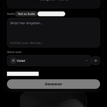
Audio
Text zu Audio
Audio importieren
0/24000 (max. 1800 Sek.)
Voice-over
Violet
Weitere Einstellungen
Genereren