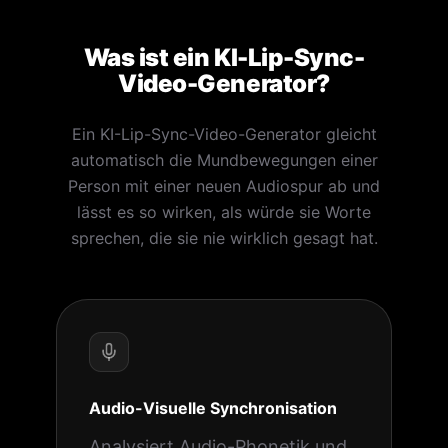
Was ist ein KI-Lip-Sync-
Video-Generator?
Ein KI-Lip-Sync-Video-Generator gleicht
automatisch die Mundbewegungen einer
Person mit einer neuen Audiospur ab und
lässt es so wirken, als würde sie Worte
sprechen, die sie nie wirklich gesagt hat.
Audio-Visuelle Synchronisation
Analysiert Audio-Phonetik und