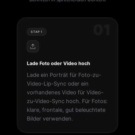
01
STAP 1
Lade Foto oder Video hoch
Lade ein Porträt für Foto-zu-
Video-Lip-Sync oder ein
vorhandenes Video für Video-
zu-Video-Sync hoch. Für Fotos:
klare, frontale, gut beleuchtete
Bilder verwenden.