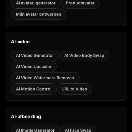
AI avatar-generator
Productavatar
Mijn avatar ontwerpen
AI-video
AI Video Generator
AI Video Body Swap
AI Video Upscaler
AI Video Watermark Remover
AI Motion Control
URL to Video
AI-afbeelding
AI Image Generator
AI Face Swap