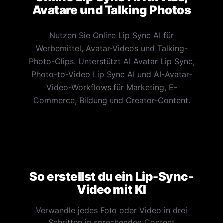
Avatare und Talking Photos
Nutzen Sie Online Lip Sync AI für
Werbemittel, Avatar-Videos und Talking-
Photo-Clips. Unterstützt AI Avatar Lip Sync,
Photo-to-Video Lip Sync AI und AI-Avatar-
Video-Workflows für Marketing, E-
Commerce, Bildung und Creator-Content.
So erstellst du ein Lip-Sync-
Video mit KI
Verwandle jedes Foto oder Video in drei
Schritten in sprechenden Content