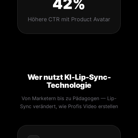
42%
Höhere CTR mit Product Avatar
Wer nutzt KI-Lip-Sync-
Technologie
Von Marketern bis zu Pädagogen — Lip-
Sync verändert, wie Profis Video erstellen