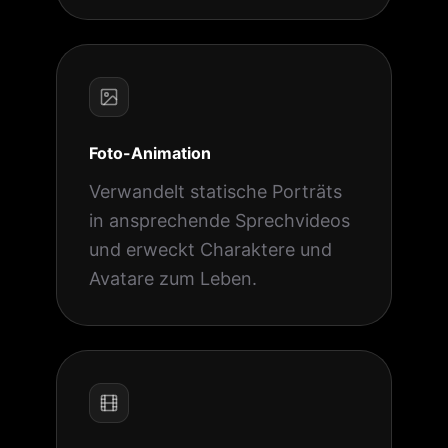
Foto-Animation
Verwandelt statische Porträts
in ansprechende Sprechvideos
und erweckt Charaktere und
Avatare zum Leben.