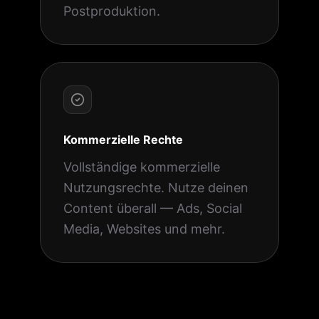
Postproduktion.
Kommerzielle Rechte
Vollständige kommerzielle
Nutzungsrechte. Nutze deinen
Content überall — Ads, Social
Media, Websites und mehr.