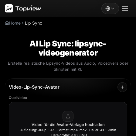
Home
Lip Sync
AI Lip Sync: lipsync-
videogenerator
Erstelle realistische Lipsync-Videos aus Audio, Voiceovers oder
Skripten mit KI.
Video-Lip-Sync-Avatar
Quellvideo
Video für die Avatar-Vorlage hochladen
Auflösung: 360p ~ 4K · Format: mp4, mov · Dauer: 4s ~ 3min
· Dateigröße: < 1000MB