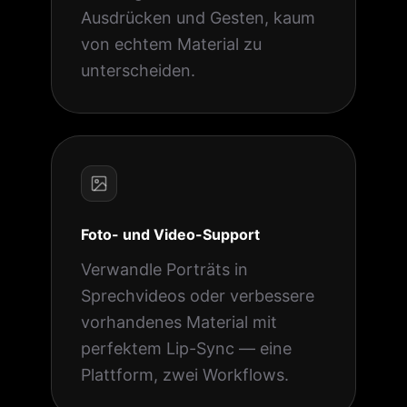
Ausdrücken und Gesten, kaum
von echtem Material zu
unterscheiden.
Foto- und Video-Support
Verwandle Porträts in
Sprechvideos oder verbessere
vorhandenes Material mit
perfektem Lip-Sync — eine
Plattform, zwei Workflows.