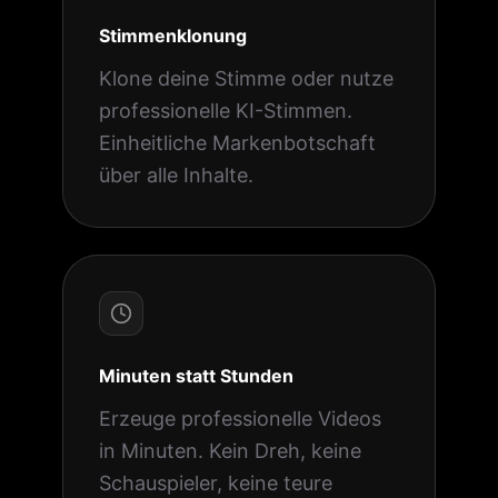
Stimmenklonung
Klone deine Stimme oder nutze
professionelle KI-Stimmen.
Einheitliche Markenbotschaft
über alle Inhalte.
Minuten statt Stunden
Erzeuge professionelle Videos
in Minuten. Kein Dreh, keine
Schauspieler, keine teure