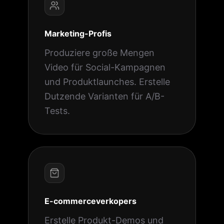
Marketing-Profis
Produziere große Mengen
Video für Social-Kampagnen
und Produktlaunches. Erstelle
Dutzende Varianten für A/B-
Tests.
E-commerceverkopers
Erstelle Produkt-Demos und