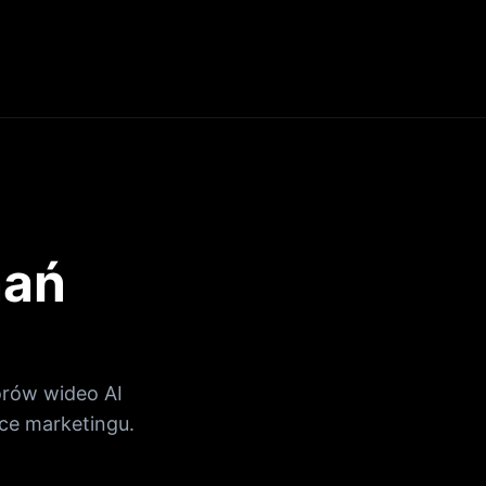
nań
orów wideo AI
ce marketingu.