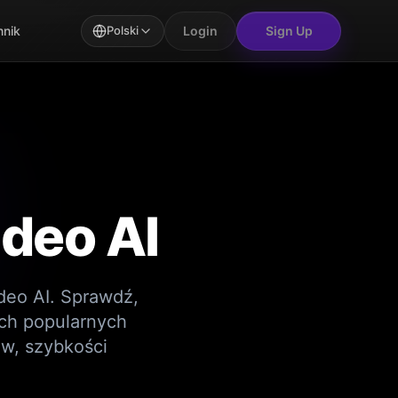
Login
Sign Up
nik
Polski
deo AI
deo AI. Sprawdź,
ych popularnych
w, szybkości