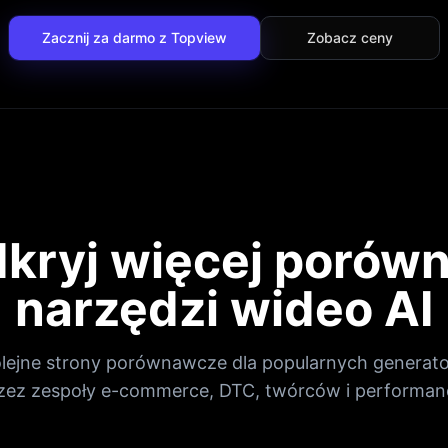
Zacznij za darmo z Topview
Zobacz ceny
kryj więcej porów
narzędzi wideo AI
olejne strony porównawcze dla popularnych generat
ez zespoły e-commerce, DTC, twórców i performan