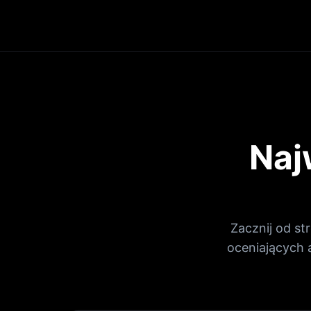
Naj
Zacznij od st
oceniających 