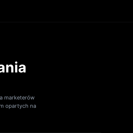
ania
dla marketerów
am opartych na