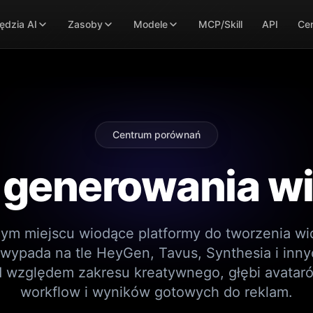
ędzia AI
Zasoby
Modele
MCP/Skill
API
Cen
Centrum porównań
 generowania wi
ym miejscu wiodące platformy do tworzenia wi
 wypada na tle HeyGen, Tavus, Synthesia i inn
d względem zakresu kreatywnego, głębi avataró
workflow i wyników gotowych do reklam.