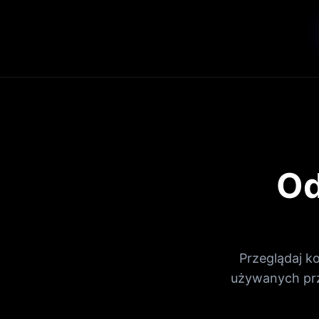
Od
Przeglądaj k
używanych prz