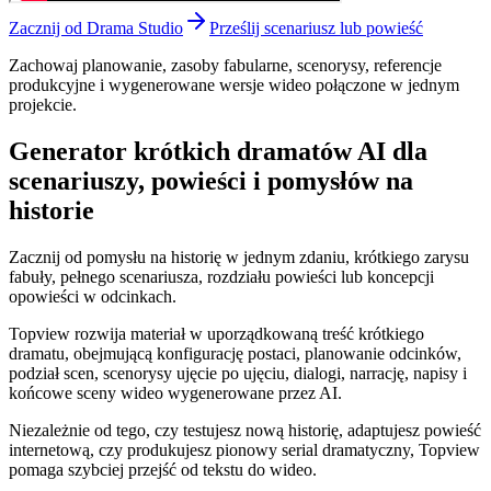
Zacznij od Drama Studio
Prześlij scenariusz lub powieść
Zachowaj planowanie, zasoby fabularne, scenorysy, referencje
produkcyjne i wygenerowane wersje wideo połączone w jednym
projekcie.
Generator krótkich dramatów AI dla
scenariuszy, powieści i pomysłów na
historie
Zacznij od pomysłu na historię w jednym zdaniu, krótkiego zarysu
fabuły, pełnego scenariusza, rozdziału powieści lub koncepcji
opowieści w odcinkach.
Topview rozwija materiał w uporządkowaną treść krótkiego
dramatu, obejmującą konfigurację postaci, planowanie odcinków,
podział scen, scenorysy ujęcie po ujęciu, dialogi, narrację, napisy i
końcowe sceny wideo wygenerowane przez AI.
Niezależnie od tego, czy testujesz nową historię, adaptujesz powieść
internetową, czy produkujesz pionowy serial dramatyczny, Topview
pomaga szybciej przejść od tekstu do wideo.