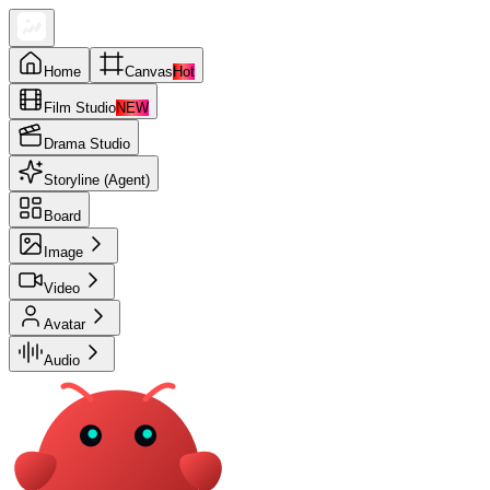
Home
Canvas
Hot
Film Studio
NEW
Drama Studio
Storyline (Agent)
Board
Image
Video
Avatar
Audio