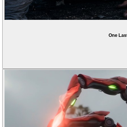
One Last