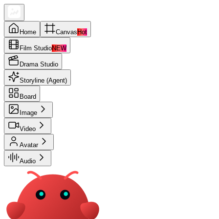
Home
Canvas
Hot
Film Studio
NEW
Drama Studio
Storyline (Agent)
Board
Image
Video
Avatar
Audio