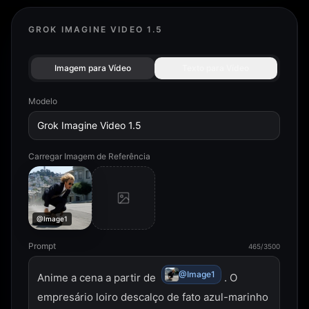
GROK IMAGINE VIDEO 1.5
Imagem para Vídeo
Texto para Vídeo
Modelo
Grok Imagine Video 1.5
Carregar Imagem de Referência
@Image1
Prompt
465/3500
@Image1
Anime a cena a partir de 
. O 
empresário loiro descalço de fato azul-marinho 