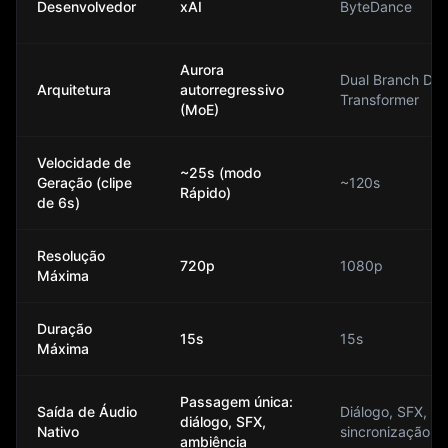
Desenvolvedor
xAI
ByteDance
Aurora
Dual Branch Diff
Arquitetura
autorregressivo
Transformer
(MoE)
Velocidade de
~25s (modo
Geração (clipe
~120s
Rápido)
de 6s)
Resolução
720p
1080p
Máxima
Duração
15s
15s
Máxima
Passagem única:
Saída de Áudio
Diálogo, SFX,
diálogo, SFX,
Nativo
sincronização la
ambiência