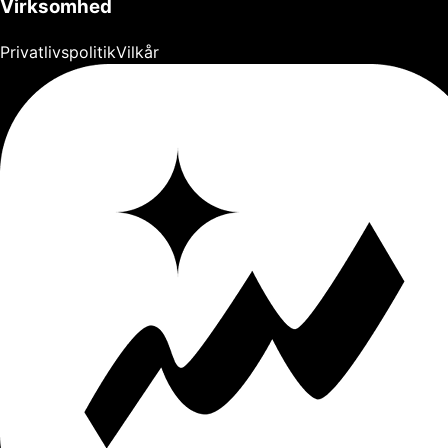
Virksomhed
Privatlivspolitik
Vilkår