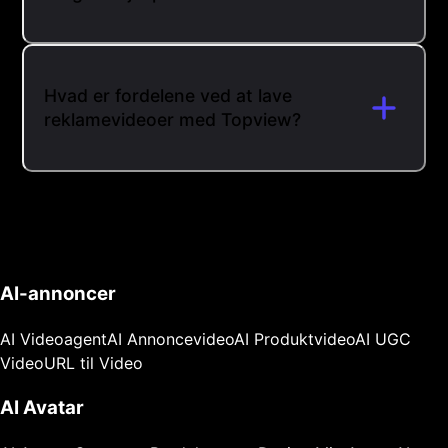
Hvad er fordelene ved at lave
reklamevideoer med Topview?
AI-annoncer
AI Videoagent
AI Annoncevideo
AI Produktvideo
AI UGC
Video
URL til Video
AI Avatar