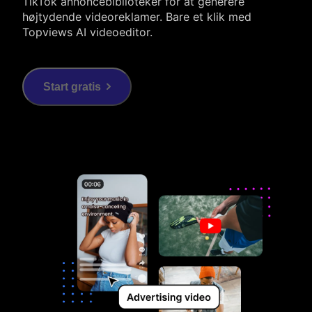
TikTok annoncebiblioteker for at generere
højtydende videoreklamer. Bare et klik med
Topviews AI videoeditor.
Start gratis