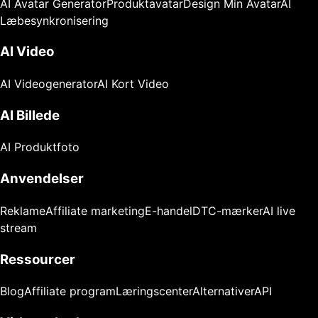
AI Avatar Generator
Produktavatar
Design Min Avatar
AI
Læbesynkronisering
AI Video
AI Videogenerator
AI Kort Video
AI Billede
AI Produktfoto
Anvendelser
Reklame
Affiliate marketing
E-handel
DTC-mærker
AI live
stream
Ressourcer
Blog
Affiliate program
Læringscenter
Alternativer
API