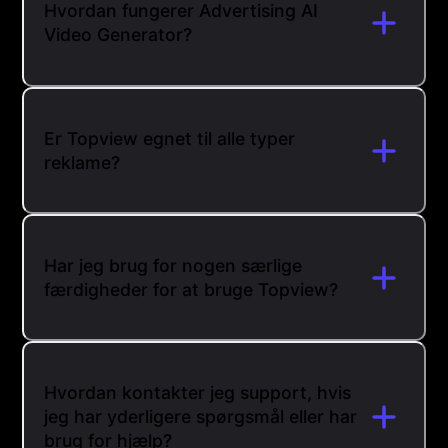
Hvordan fungerer Advertising AI
Video Generator?
Er Topview egnet til alle typer
reklame?
Har jeg brug for nogen særlige
færdigheder for at bruge Topview?
Hvordan kontakter jeg support, hvis
jeg har yderligere spørgsmål eller har
brug for hjælp?