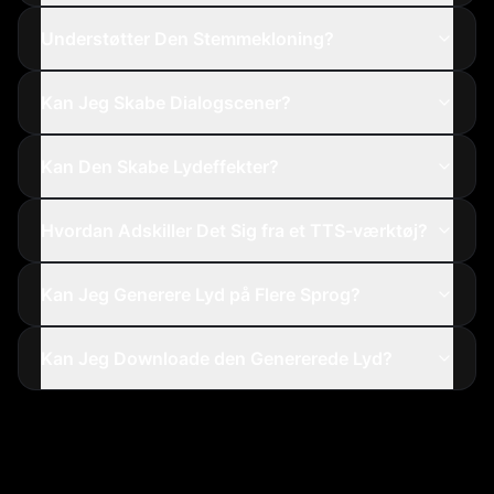
Understøtter Den Stemmekloning?
Kan Jeg Skabe Dialogscener?
Kan Den Skabe Lydeffekter?
Hvordan Adskiller Det Sig fra et TTS-værktøj?
Kan Jeg Generere Lyd på Flere Sprog?
Kan Jeg Downloade den Genererede Lyd?