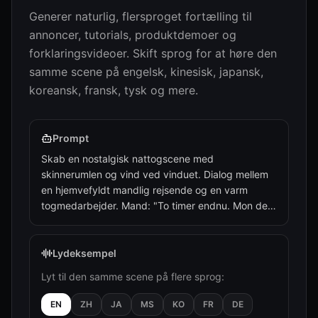
Generer naturlig, flersproget fortælling til
annoncer, tutorials, produktdemoer og
forklaringsvideoer. Skift sprog for at høre den
samme scene på engelsk, kinesisk, japansk,
koreansk, fransk, tysk og mere.
Prompt
Skab en nostalgisk nattogscene med
skinnerumlen og vind ved vinduet. Dialog mellem
en hjemvefyldt mandlig rejsende og en varm
togmedarbejder. Mand: "To timer endnu. Mon den
gamle akacie derhjemme er blomstret i år?"
Medarbejder: "Skal du hjem til nytår, unge mand?
Toget er langsomt, men det bringer dig sikkert
Lydeksempel
hjem."
Lyt til den samme scene på flere sprog:
EN
ZH
JA
MS
KO
FR
DE