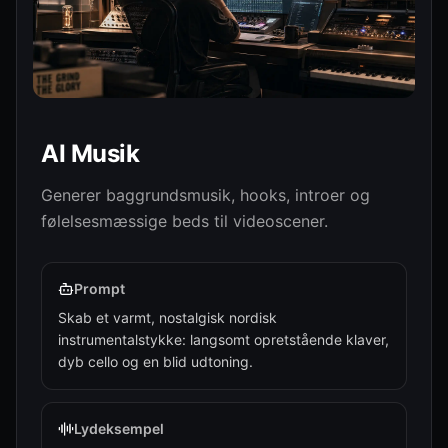
AI Musik
Audio Design
Seed Audio 1.0
Generer baggrundsmusik, hooks, introer og
Generer
følelsesmæssige beds til videoscener.
Prompt
Skab et varmt, nostalgisk nordisk
instrumentalstykke: langsomt opretstående klaver,
dyb cello og en blid udtoning.
Lydeksempel