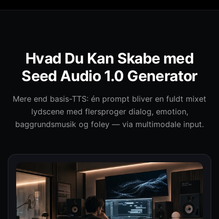
Hvad Du Kan Skabe med
Seed Audio 1.0 Generator
Seed Audio 1.0
Generator
Mere end basis-TTS: én prompt bliver en fuldt mixet
lydscene med flersproger dialog, emotion,
baggrundsmusik og foley — via multimodale input.
Drevet af ByteDances Seed Audio 1.0 — en
multimodal lydinstruktør, der genererer dialog, musik,
lydeffekter og ambiance i ét trin. Brug tekst,
reference-lyd eller billeder til zero-shot
stemmekontrol og udsendelsesklare scener.