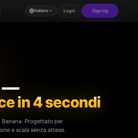
Login
Sign Up
i
Italiano
e —
ce in 4 secondi
o Banana. Progettato per
one e scala senza attese.