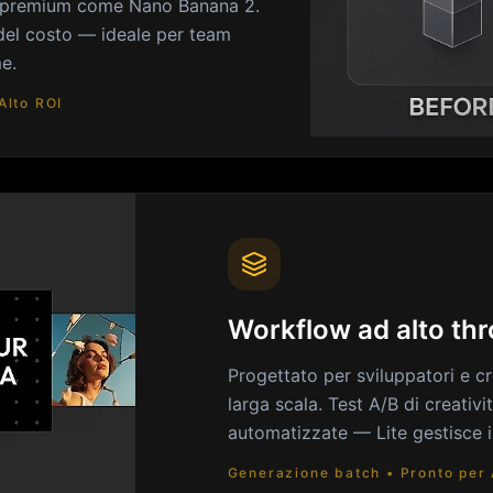
li premium come Nano Banana 2.
 del costo — ideale per team
me.
Alto ROI
Workflow ad alto th
Progettato per sviluppatori e 
larga scala. Test A/B di creativ
automatizzate — Lite gestisce i
Generazione batch • Pronto per A