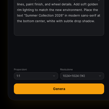
Proporzioni
Risoluzione
1:1
1024×1024 (1K)
Genera