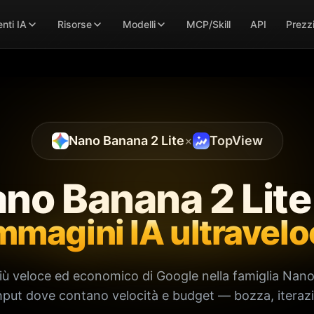
nti IA
Risorse
Modelli
MCP/Skill
API
Prezz
Nano Banana 2 Lite
×
TopView
no Banana 2 Lit
magini IA ultravelo
più veloce ed economico di Google nella famiglia Nan
put dove contano velocità e budget — bozza, iterazi