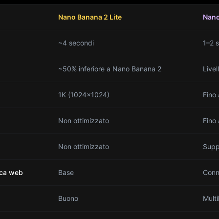
Nano Banana 2 Lite
Nano
~4 secondi
1–2 
~50% inferiore a Nano Banana 2
Live
1K (1024×1024)
Fino 
Non ottimizzato
Fino
Non ottimizzato
Supp
rca web
Base
Conn
Buono
Mult