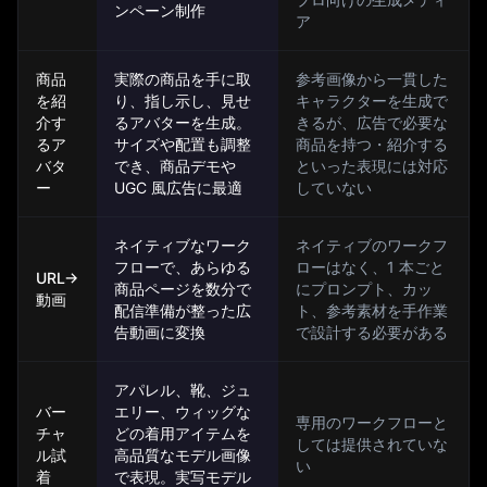
ンペーン制作
ア
商品
実際の商品を手に取
参考画像から一貫した
を紹
り、指し示し、見せ
キャラクターを生成で
介す
るアバターを生成。
きるが、広告で必要な
るア
サイズや配置も調整
商品を持つ・紹介する
バタ
でき、商品デモや
といった表現には対応
ー
UGC 風広告に最適
していない
ネイティブなワーク
ネイティブのワークフ
フローで、あらゆる
ローはなく、1 本ごと
URL→
商品ページを数分で
にプロンプト、カッ
動画
配信準備が整った広
ト、参考素材を手作業
告動画に変換
で設計する必要がある
アパレル、靴、ジュ
バー
エリー、ウィッグな
専用のワークフローと
チャ
どの着用アイテムを
しては提供されていな
ル試
高品質なモデル画像
い
着
で表現。実写モデル