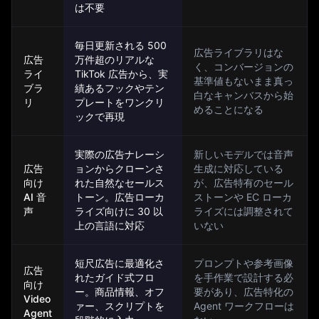
は不要
毎日更新される 500
広告ライブラリはな
広告
万件超のリアルな
く、コンバージョンの
ライ
TikTok 広告から、実
基準値もないまま真っ
ブラ
績あるフックやテン
白なキャンバスから始
リ
プレートをワンクリ
めることになる
ックで再現
実際の広告ナレーシ
新しいモデルでは音声
広告
ョンからクローンさ
生成に対応している
向け
れた自然なセールス
が、広告特有のセール
AI 音
トーン。広告ローカ
ストーンや EC ローカ
声
ライズ向けに 30 以
ライズには調整されて
上の言語に対応
いない
短尺広告に最適化さ
プロンプトや参考画像
広告
れたガイド式フロ
を手作業で設計する必
向け
ー。商品情報、オフ
要があり、広告特化の
Video
ァー、スクリプトを
Agent ワークフローは
Agent