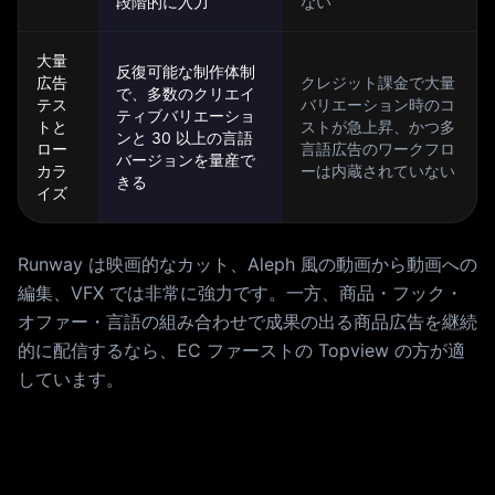
段階的に入力
ない
大量
反復可能な制作体制
広告
クレジット課金で大量
で、多数のクリエイ
テス
バリエーション時のコ
ティブバリエーショ
トと
ストが急上昇、かつ多
ンと 30 以上の言語
ロー
言語広告のワークフロ
バージョンを量産で
カラ
ーは内蔵されていない
きる
イズ
Runway は映画的なカット、Aleph 風の動画から動画への
編集、VFX では非常に強力です。一方、商品・フック・
オファー・言語の組み合わせで成果の出る商品広告を継続
的に配信するなら、EC ファーストの Topview の方が適
しています。