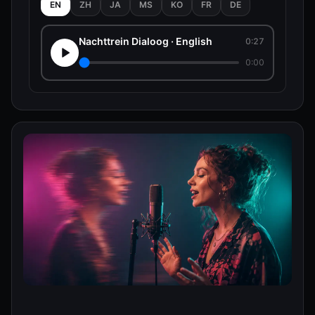
EN
ZH
JA
MS
KO
FR
DE
Nachttrein Dialoog · English
0:27
0:00