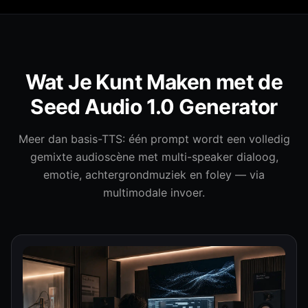
Wat Je Kunt Maken met de
Seed Audio 1.0 Generator
Seed Audio 1.0
Meer dan basis-TTS: één prompt wordt een volledig
Generator
gemixte audioscène met multi-speaker dialoog,
emotie, achtergrondmuziek en foley — via
Aangedreven door ByteDance Seed Audio 1.0 — een
multimodale invoer.
multimodale audiodirector die dialoog, muziek,
geluidseffecten en ambiance in één keer genereert.
Gebruik tekst, referentie-audio of afbeeldingen voor
zero-shot stemcontrole en uitzendklare scènes.