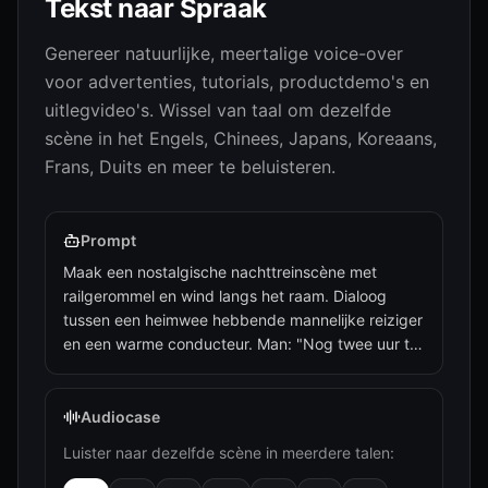
Tekst naar Spraak
Genereer natuurlijke, meertalige voice-over
voor advertenties, tutorials, productdemo's en
uitlegvideo's. Wissel van taal om dezelfde
scène in het Engels, Chinees, Japans, Koreaans,
Frans, Duits en meer te beluisteren.
Prompt
Maak een nostalgische nachttreinscène met
railgerommel en wind langs het raam. Dialoog
tussen een heimwee hebbende mannelijke reiziger
en een warme conducteur. Man: "Nog twee uur te
gaan. Of de oude acacia thuis dit jaar is
gebloeid?" Conducteur: "Ga je naar huis voor het
nieuwe jaar, jongeman? Deze trein is traag, maar
Audiocase
brengt je veilig thuis."
Luister naar dezelfde scène in meerdere talen: