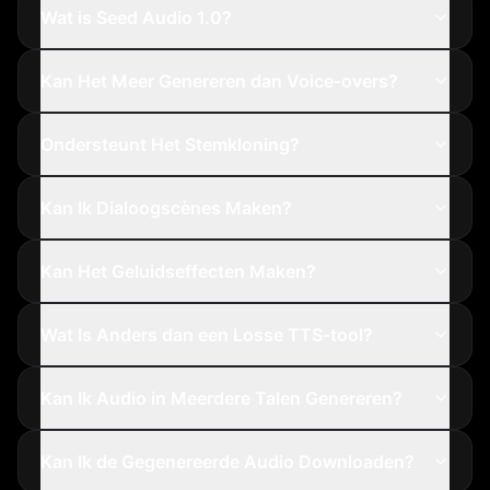
Wat is Seed Audio 1.0?
Kan Het Meer Genereren dan Voice-overs?
Ondersteunt Het Stemkloning?
Kan Ik Dialoogscènes Maken?
Kan Het Geluidseffecten Maken?
Wat Is Anders dan een Losse TTS-tool?
Kan Ik Audio in Meerdere Talen Genereren?
Kan Ik de Gegenereerde Audio Downloaden?