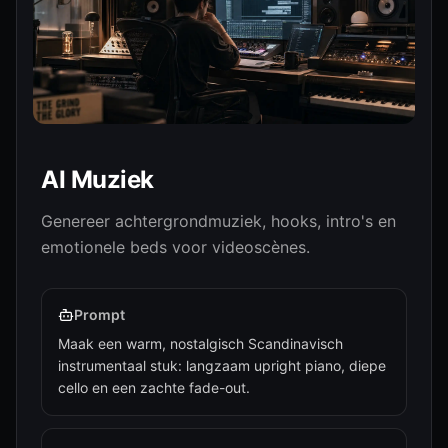
Audio Design
Seed Audio 1.0
AI Muziek
Genereren
Genereer achtergrondmuziek, hooks, intro's en
emotionele beds voor videoscènes.
Prompt
Maak een warm, nostalgisch Scandinavisch
instrumentaal stuk: langzaam upright piano, diepe
cello en een zachte fade-out.