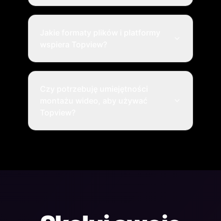
Jakie formaty plików i platformy
wspiera Topview?
Czy potrzebuję umiejętności
montażu wideo, aby używać
Topview?