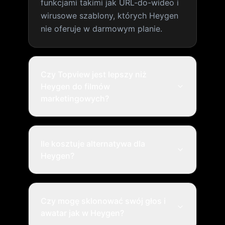
funkcjami takimi jak URL-do-wideo i
wirusowe szablony, których Heygen
nie oferuje w darmowym planie.
Czy Topview jest lepszy niż
Heygen do filmów
marketingowych?
Ile kosztuje alternatywa dla
Heygen?
Czy mogę sklonować swój głos i
awatar jak w Heygen?