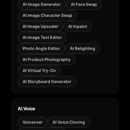
AI Image Generator
AI Face Swap
AI Image Character Swap
AI Image Upscaler
AI Inpaint
AI Image Text Editor
Photo Angle Editor
AI Relighting
AI Product Photography
AI Virtual Try-On
AI Storyboard Generator
AI Voice
Voiceover
AI Voice Cloning