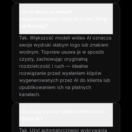
Czy to działa na filmach
wygenerowanych przez AI z Veo, Kling
lub Runway?
Tak. Większość modeli wideo AI oznacza
swoje wydruki słabym logo lub znakiem
wodnym. Topview usuwa je w sposób
czysty, zachowując oryginalną
rozdzielczość i ruch — idealne
rozwiązanie przed wysłaniem klipów
wygenerowanych przez AI do klienta lub
opublikowaniem ich na płatnych
kanałach.
Czy mogę usunąć znaki wodne Sora z
filmów AI?
Tak. Użyj automatycznego wykrywania