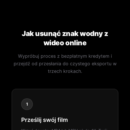
Jak usunąć znak wodny z
wideo online
Wypróbuj proces z bezpłatnym kredytem i
przejdź od przesłania do czystego eksportu w
trzech krokach.
1
Prześlij swój film