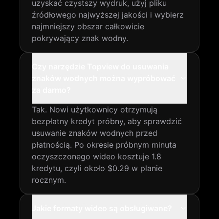
uzyskać czystszy wydruk, użyj pliku
źródłowego najwyższej jakości i wybierz
najmniejszy obszar całkowicie
pokrywający znak wodny.
Czy narzędzie Topview do usuwania
znaków wodnych można wypróbować
za darmo?
Tak. Nowi użytkownicy otrzymują
bezpłatny kredyt próbny, aby sprawdzić
usuwanie znaków wodnych przed
płatnością. Po okresie próbnym minuta
oczyszczonego wideo kosztuje 1.8
kredytu, czyli około $0.29 w planie
rocznym.
Jakie formaty wideo są obsługiwane?