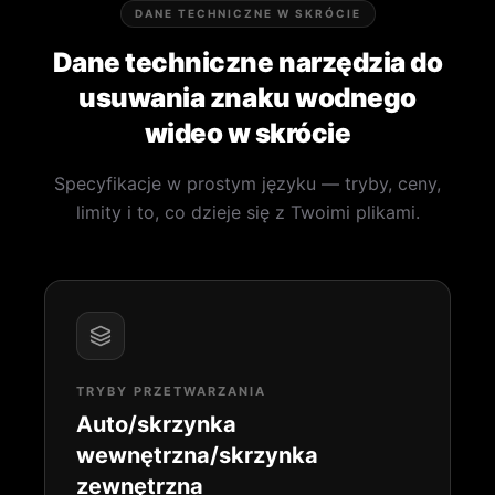
DANE TECHNICZNE W SKRÓCIE
Dane techniczne narzędzia do
usuwania znaku wodnego
wideo w skrócie
Specyfikacje w prostym języku — tryby, ceny,
limity i to, co dzieje się z Twoimi plikami.
TRYBY PRZETWARZANIA
Auto/skrzynka
wewnętrzna/skrzynka
zewnętrzna