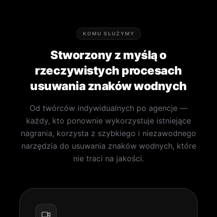
KOMU SŁUŻYMY
Stworzony z myślą o
rzeczywistych procesach
usuwania znaków wodnych
Od twórców indywidualnych po agencje —
każdy, kto ponownie wykorzystuje istniejące
nagrania, korzysta z szybkiego i niezawodnego
narzędzia do usuwania znaków wodnych, które
nie traci na jakości.