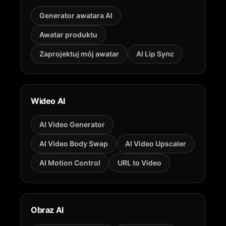
Generator awatara AI
Awatar produktu
Zaprojektuj mój awatar
AI Lip Sync
Wideo AI
AI Video Generator
AI Video Body Swap
AI Video Upscaler
AI Motion Control
URL to Video
Obraz AI