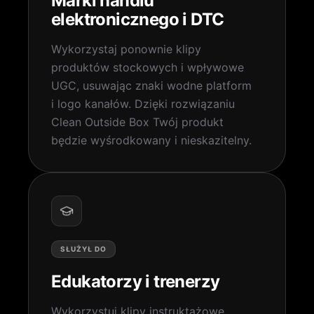
Marki handlu
elektronicznego i DTC
Wykorzystaj ponownie klipy
produktów stockowych i wpływowe
UGC, usuwając znaki wodne platform
i logo kanałów. Dzięki rozwiązaniu
Clean Outside Box Twój produkt
będzie wyśrodkowany i nieskazitelny.
SŁUŻYŁ DO
Edukatorzy i trenerzy
Wykorzystuj klipy instruktażowe,