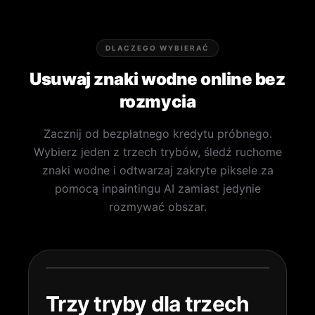
DLACZEGO WYBIERAĆ
Usuwaj znaki wodne online bez
rozmycia
Zacznij od bezpłatnego kredytu próbnego.
Wybierz jeden z trzech trybów, śledź ruchome
znaki wodne i odtwarzaj zakryte piksele za
pomocą inpaintingu AI zamiast jedynie
rozmywać obszar.
Trzy tryby dla trzech